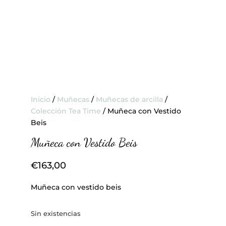
Inicio
/
Muñecas
/
Muñecas de arcilla
/
Colección Tea Time
/ Muñeca con Vestido
Beis
Muñeca con Vestido Beis
€
163,00
Muñeca con vestido beis
Sin existencias