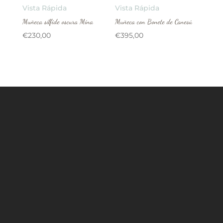
Vista Rápida
Vista Rápida
Muñeca sílfide oscura Mina
Muñeca con Bonete de Canesú
€
230,00
€
395,00