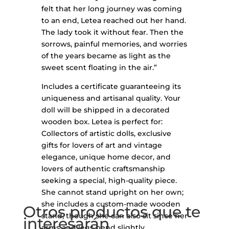
felt that her long journey was coming
to an end, Letea reached out her hand.
The lady took it without fear. Then the
sorrows, painful memories, and worries
of the years became as light as the
sweet scent floating in the air.”
Includes a certificate guaranteeing its
uniqueness and artisanal quality. Your
doll will be shipped in a decorated
wooden box. Letea is perfect for:
Collectors of artistic dolls, exclusive
gifts for lovers of art and vintage
elegance, unique home decor, and
lovers of authentic craftsmanship
seeking a special, high-quality piece.
She cannot stand upright on her own;
she includes a custom-made wooden
Otros productos que te
stand, though she can also sit since her
interesarán
arms and legs bend slightly.