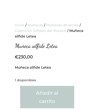
Inicio
/
Muñecas
/
Muñecas de arcilla
/
Colección Sílfides del Rococó
/ Muñeca
sílfide Letea
Muñeca sílfide Letea
€
230,00
Muñeca sílfide Letea
1 disponibles
Añadir al
Muñeca
carrito
sílfide