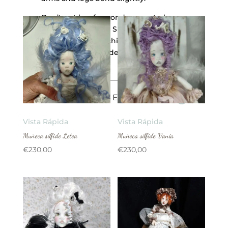
Don’t get her face or dress wet; she
may lose her color. She is not a toy and
is not suitable for children. Do not
apply force to her delicate parts; they
may break.
VALORACIONES
Vista Rápida
Vista Rápida
Muñeca sílfide Letea
Muñeca sílfide Vania
€
230,00
€
230,00