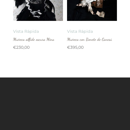
Vista Rápida
Vista Rápida
Muñeca sílfide oscura Mina
Muñeca con Bonete de Canesú
€
230,00
€
395,00