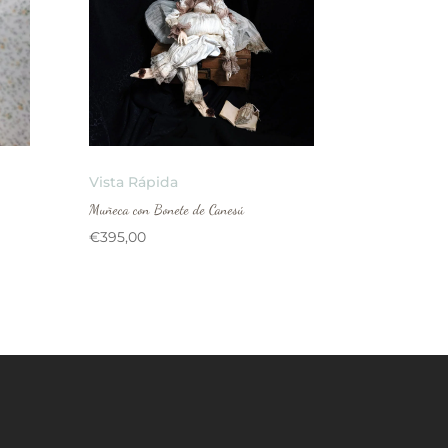
Vista Rápida
Muñeca con Bonete de Canesú
€
395,00