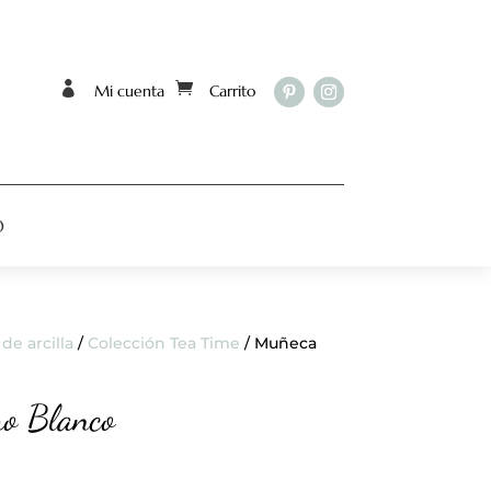


Mi cuenta
Carrito
O
de arcilla
/
Colección Tea Time
/ Muñeca
ro Blanco