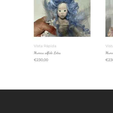
Vista Rápida
Vist
Muñeca sílfide Letea
Muñec
€
230,00
€
23