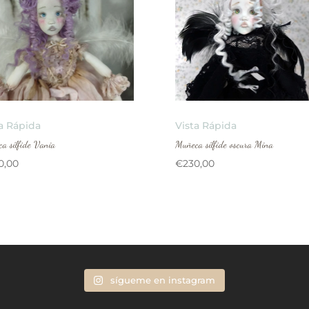
a Rápida
Vista Rápida
a sílfide Vania
Muñeca sílfide oscura Mina
0,00
€
230,00
sígueme en instagram