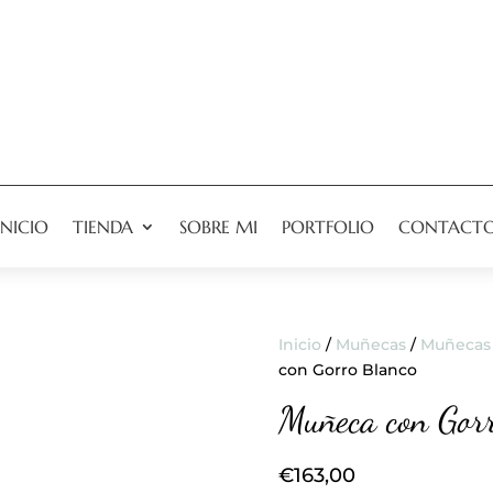
INICIO
TIENDA
SOBRE MI
PORTFOLIO
CONTACT
Inicio
/
Muñecas
/
Muñecas 
con Gorro Blanco
Muñeca con Gor
€
163,00