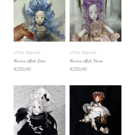
Vista Rápida
Vista Rápida
Muñeca sílfide Letea
Muñeca sílfide Vania
€
230,00
€
230,00