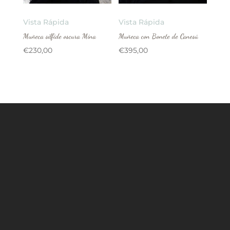
Vista Rápida
Vista Rápida
Muñeca sílfide oscura Mina
Muñeca con Bonete de Canesú
€
230,00
€
395,00