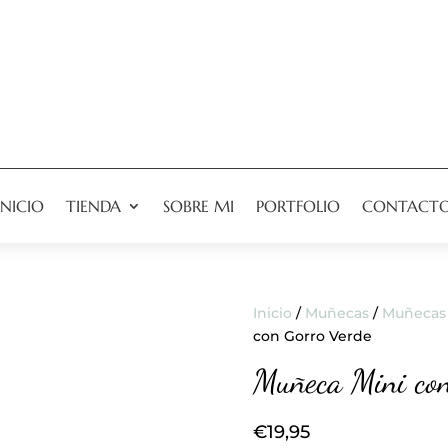
INICIO
TIENDA
SOBRE MI
PORTFOLIO
CONTACT
Inicio
/
Muñecas
/
Muñecas 
con Gorro Verde
Muñeca Mini co
€
19,95