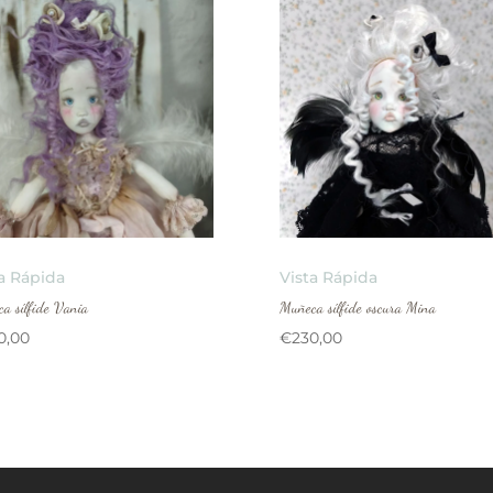
a Rápida
Vista Rápida
a sílfide Vania
Muñeca sílfide oscura Mina
0,00
€
230,00