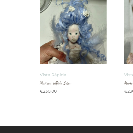
Vista Rápida
Vist
Muñeca sílfide Letea
Muñec
€
230,00
€
23