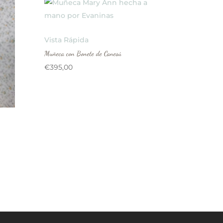
Vista Rápida
Muñeca con Bonete de Canesú
€
395,00