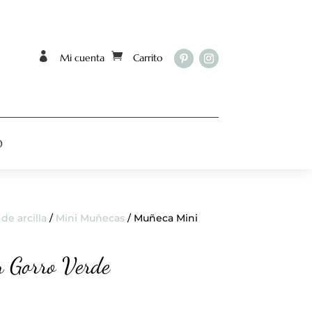


Mi cuenta
Carrito
O
de arcilla
/
Mini Muñecas
/ Muñeca Mini
n Gorro Verde