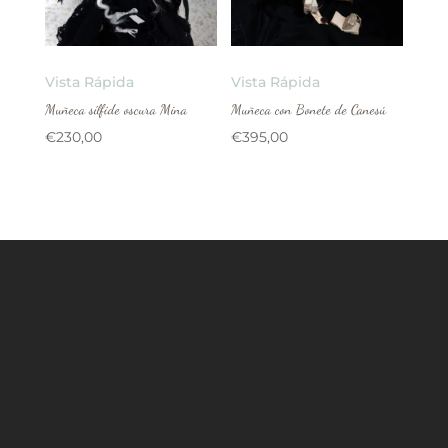
Vista Rápida
Vista Rápida
Muñeca sílfide oscura Mina
Muñeca con Bonete de Canesú
€
230,00
€
395,00