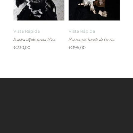
Vista Rápida
Vista Rápida
Muñeca sílfide oscura Mina
Muñeca con Bonete de Canesú
€
230,00
€
395,00